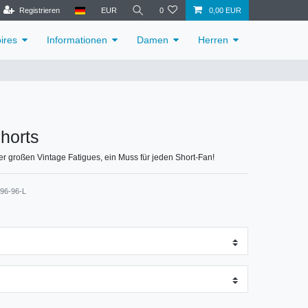
Registrieren
EUR
0
0,00 EUR
ires
Informationen
Damen
Herren
horts
r großen Vintage Fatigues, ein Muss für jeden Short-Fan!
96-96-L