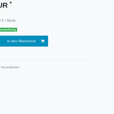
*
EUR
 € / Stück
ersandfertig
In den Warenkorb
.
Versandkosten