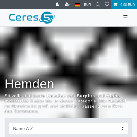
EUR
0,00 EUR
☰
Hemden
Stilvolle und coole
Hemden
von
Surplus
und
Alpha
Industries
finden Sie in dieser Kategorie. Die Auswahl
an Hemden ist groß und vielfältig, passend zum Rest
des Sortiments.