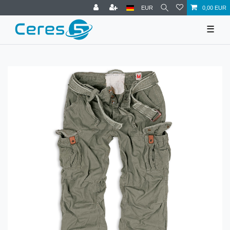
EUR
0,00 EUR
☰