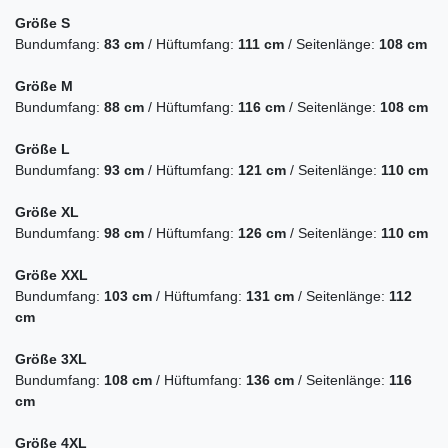
Größe S
Bundumfang:
83 cm
/ Hüftumfang:
111 cm
/ Seitenlänge:
108 cm
Größe M
Bundumfang:
88 cm
/ Hüftumfang:
116 cm
/ Seitenlänge:
108 cm
Größe L
Bundumfang:
93 cm
/ Hüftumfang:
121 cm
/ Seitenlänge:
110 cm
Größe XL
Bundumfang:
98 cm
/ Hüftumfang:
126 cm
/ Seitenlänge:
110 cm
Größe XXL
Bundumfang:
103 cm
/ Hüftumfang:
131 cm
/ Seitenlänge:
112
cm
Größe 3XL
Bundumfang:
108 cm
/ Hüftumfang:
136 cm
/ Seitenlänge:
116
cm
Größe 4XL