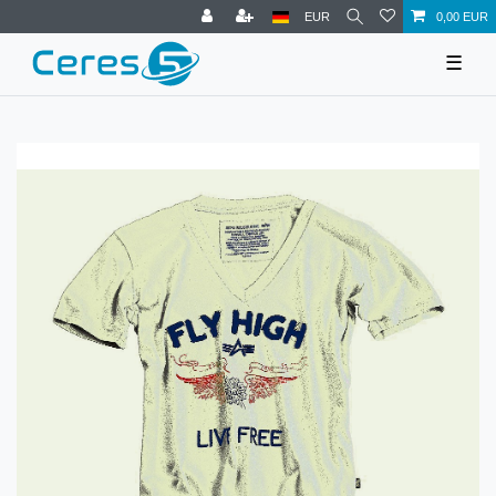
EUR
0,00 EUR
☰