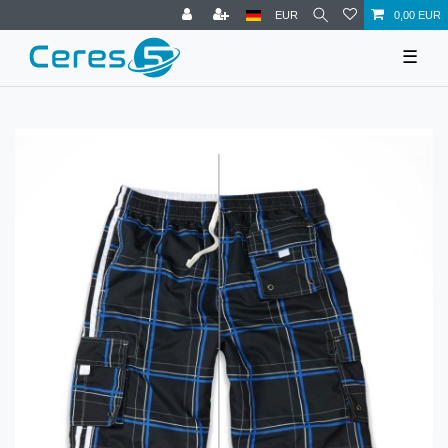
EUR
0,00 EUR
☰