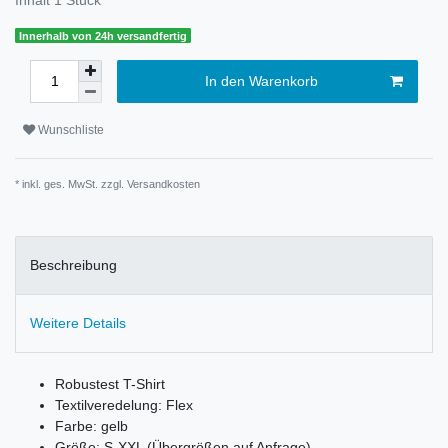
Innerhalb von 24h versandfertig
In den Warenkorb
Wunschliste
* inkl. ges. MwSt. zzgl.
Versandkosten
Beschreibung
Weitere Details
Robustest T-Shirt
Textilveredelung: Flex
Farbe: gelb
Größe: S-XXL (Übergrößen auf Anfrage)