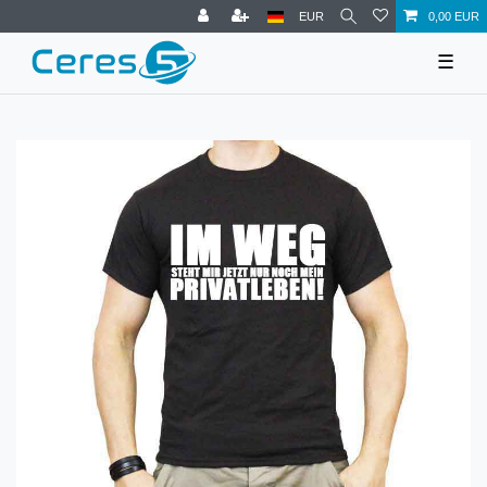
EUR
0,00 EUR
☰