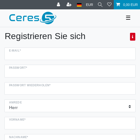
EUR
0,00 EUR
☰
Registrieren Sie sich
E-MAIL*
PASSWORT*
PASSWORT WIEDERHOLEN*
ANREDE
VORNAME*
NACHNAME*