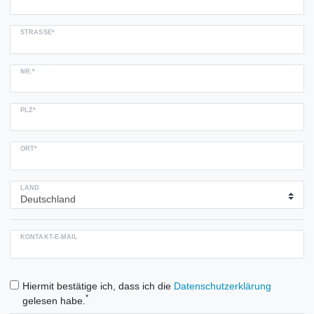
STRASSE*
NR.*
PLZ*
ORT*
LAND
KONTAKT-E-MAIL
Hiermit bestätige ich, dass ich die
Daten­schutz­erklärung
*
gelesen habe.