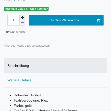
Innerhalb von 3-5 Tagen lieferbar
In den Warenkorb
Wunschliste
* inkl. ges. MwSt. zzgl.
Versandkosten
Beschreibung
Weitere Details
Robustest T-Shirt
Textilveredelung: Flex
Farbe: gelb
Größe: S-XXL (Übergrößen auf Anfrage)