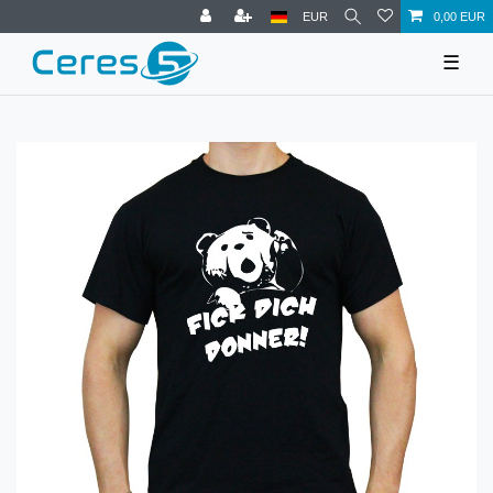
EUR
0,00 EUR
☰